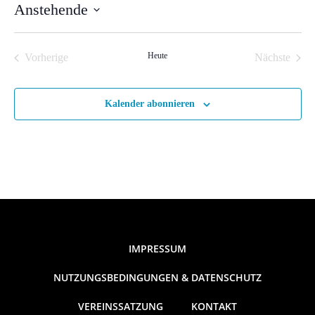
Anstehende
Datum
wählen.
Heute
Vorherige
Nächste
Veranstaltungen
Veranstal
Kalender abonnieren
IMPRESSUM
NUTZUNGSBEDINGUNGEN & DATENSCHUTZ
VEREINSSATZUNG
KONTAKT