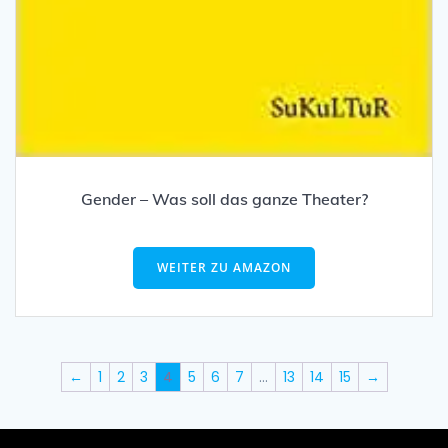
Gender – Was soll das ganze Theater?
WEITER ZU AMAZON
←
1
2
3
4
5
6
7
…
13
14
15
→