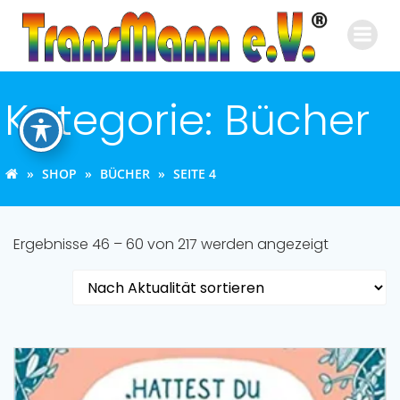
Zum
Inhalt
springen
Kategorie: Bücher
SHOP
BÜCHER
SEITE 4
Nach
Ergebnisse 46 – 60 von 217 werden angezeigt
Aktualität
sortiert