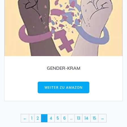
GENDER-KRAM
WEITER ZU AMAZON
←
1
2
3
4
5
6
…
13
14
15
→