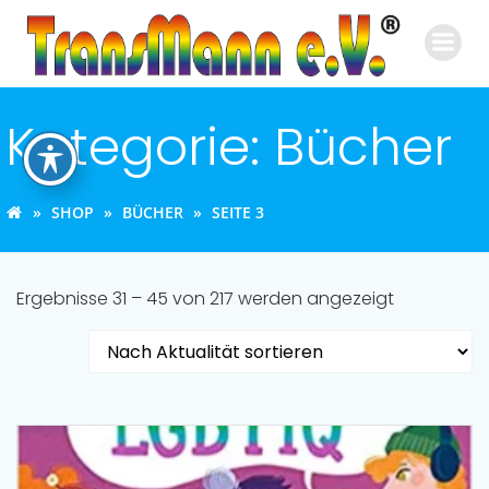
Zum
Inhalt
springen
Kategorie: Bücher
SHOP
BÜCHER
SEITE 3
Nach
Ergebnisse 31 – 45 von 217 werden angezeigt
Aktualität
sortiert