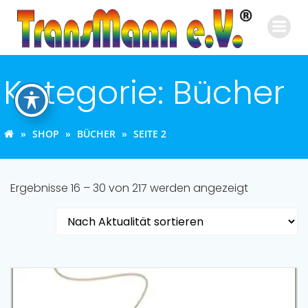
Zum
Inhalt
springen
Kategorie: Bücher
SHOP
BÜCHER
SEITE 2
Nach
Ergebnisse 16 – 30 von 217 werden angezeigt
Aktualität
sortiert