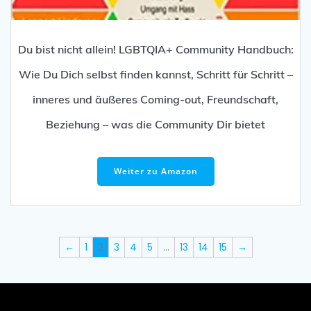
Du bist nicht allein! LGBTQIA+ Community Handbuch:
Wie Du Dich selbst finden kannst, Schritt für Schritt –
inneres und äußeres Coming-out, Freundschaft,
Beziehung – was die Community Dir bietet
Weiter zu Amazon
←
1
2
3
4
5
…
13
14
15
→