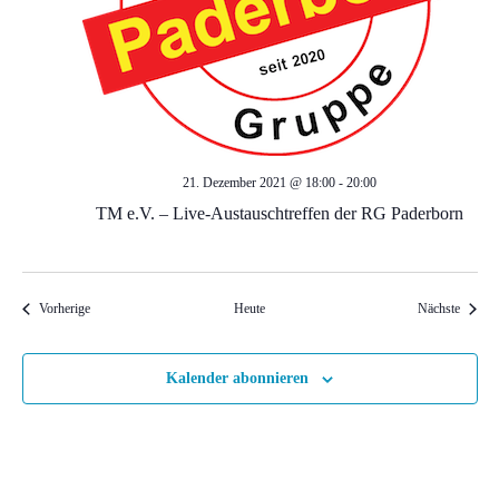
t
e
n
,
21. Dezember 2021 @ 18:00
-
20:00
N
TM e.V. – Live-Austauschtreffen der RG Paderborn
a
Veranstaltungen
Veranst
Vorherige
Heute
Nächste
v
i
Kalender abonnieren
g
a