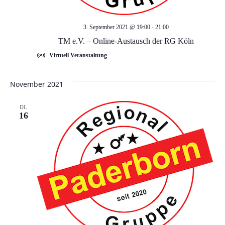
A
n
n
3. September 2021 @ 19:00
-
21:00
g
TM e.V. – Online-Austausch der RG Köln
s
Virtuell Veranstaltung
e
i
c
November 2021
n
h
DI.
S
16
t
u
e
c
n
-
h
N
e