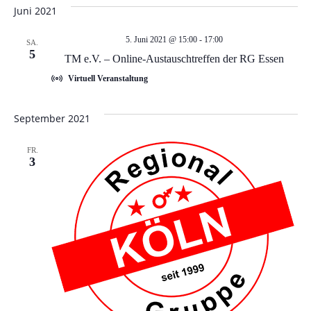
e
e
wählen.
Juni 2021
r
r
5. Juni 2021 @ 15:00
-
17:00
SA.
a
5
TM e.V. – Online-Austauschtreffen der RG Essen
a
n
Virtuell Veranstaltung
n
s
September 2021
t
s
FR.
a
3
t
l
a
t
l
u
t
n
g
u