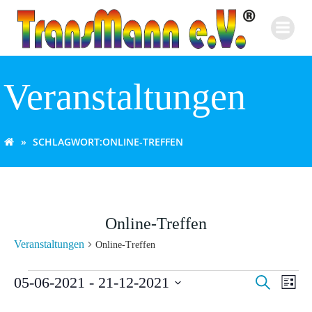
Zum
Inhalt
springen
Veranstaltungen
SCHLAGWORT:
ONLINE-TREFFEN
Online-Treffen
Veranstaltungen
Online-Treffen
Veranstaltungen
V
V
05-06-2021
 - 
21-12-2021
Suche
Liste
Datum