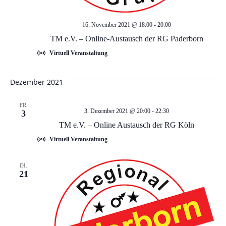
a
u
v
16. November 2021 @ 18:00
-
20:00
n
i
TM e.V. – Online-Austausch der RG Paderborn
d
g
Virtuell Veranstaltung
a
A
Dezember 2021
t
n
FR.
3. Dezember 2021 @ 20:00
-
22:30
i
3
TM e.V. – Online Austausch der RG Köln
s
o
Virtuell Veranstaltung
i
n
DI.
21
c
h