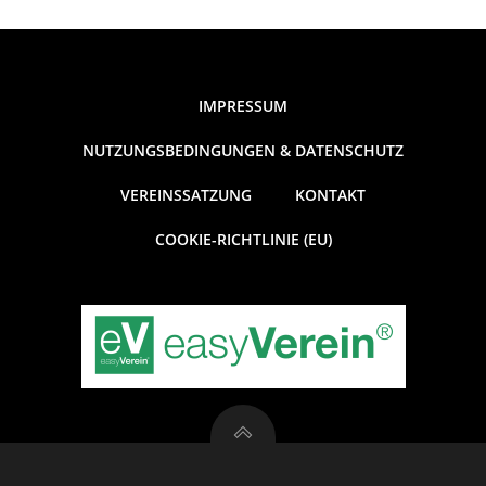
t
i
IMPRESSUM
o
NUTZUNGSBEDINGUNGEN & DATENSCHUTZ
n
VEREINSSATZUNG
KONTAKT
COOKIE-RICHTLINIE (EU)