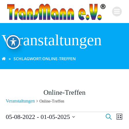
Zum
Inhalt
springen
Veranstaltungen
SCHLAGWORT:
ONLINE-TREFFEN
Online-Treffen
Veranstaltungen
Online-Treffen
Veranstaltungen
V
V
05-08-2022
 - 
01-05-2025
Suche
Liste
Datum