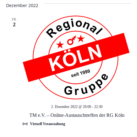
a
u
Dezember 2022
v
n
FR.
i
2
d
g
a
A
t
n
i
s
o
i
n
c
2. Dezember 2022 @ 20:00
-
22:30
TM e.V. – Online-Austauschtreffen der RG Köln
h
Virtuell Veranstaltung