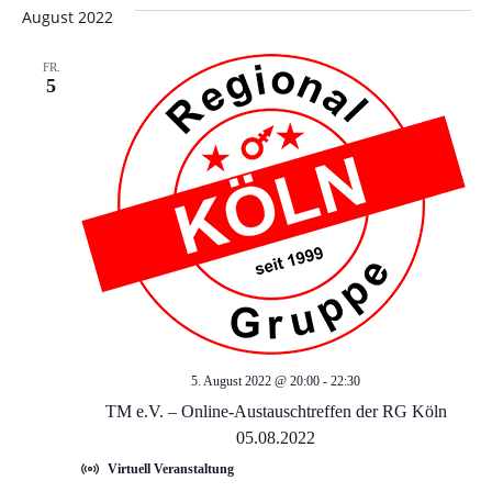
e
e
wählen.
August 2022
r
r
FR.
a
5
a
n
n
s
t
s
a
t
l
a
t
l
u
5. August 2022 @ 20:00
-
22:30
TM e.V. – Online-Austauschtreffen der RG Köln
t
n
05.08.2022
g
u
Virtuell Veranstaltung