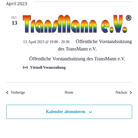
April 2023
t
DO.
13
i
o
Öffentliche Vorstandssitzung
13. April 2023 @ 19:00
-
20:30
des TransMann e.V.
n
Öffentliche Vorstandssitzung des TransMann e.V.
Virtuell Veranstaltung
Veranstaltungen
Veranst
Vorherige
Heute
Nächste
Kalender abonnieren