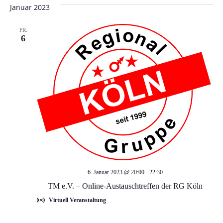
t
Januar 2023
e
FR.
6
n
,
N
a
v
i
6. Januar 2023 @ 20:00
-
22:30
TM e.V. – Online-Austauschtreffen der RG Köln
g
Virtuell Veranstaltung
a