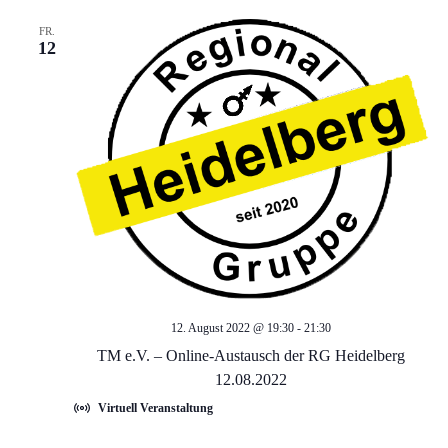
A
n
FR.
12
n
g
s
e
i
c
n
h
S
t
u
e
c
n
12. August 2022 @ 19:30
-
21:30
TM e.V. – Online-Austausch der RG Heidelberg
-
h
12.08.2022
N
Virtuell Veranstaltung
e