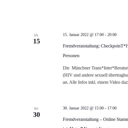
u
n
d
15. Januar 2022 @ 17:00
-
20:00
SA.
15
Fremdveranstaltung: CheckpoinT*I*N
A
Personen
n
Die Münchner Trans*Inter*Beratung
(HIV und andere sexuell übertragbar
s
an. Alle Infos inkl. einem Video da
i
c
30. Januar 2022 @ 15:00
-
17:00
SO.
30
h
Fremdveranstaltung – Online Stam