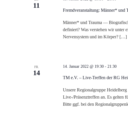
u
11
Fremdveranstaltung: Männer* und 
n
Männer* und Trauma — Biografisch
g
definiert? Was verstehen wir unter 
Nervensystem und im Körper? […]
e
n
S
14. Januar 2022 @ 19:30
-
21:30
FR.
14
TM e.V. – Live-Treffen der RG Hei
u
Unsere Regionalgruppe Heidelberg bi
c
Live-/Präsenztreffen an. Es gelten 
Bitte ggf. bei den Regionalgruppenle
h
e