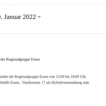
eingeben.
Suche
nach
. Januar 2022
Veranstaltungen.
 der Regionalgruppe Essen
taltet die Regionalgruppe Essen von 15:00 bis 18:00 Uhr
shilfe Essen, Varnhorststr. 17 als Hybridveranstaltung statt.