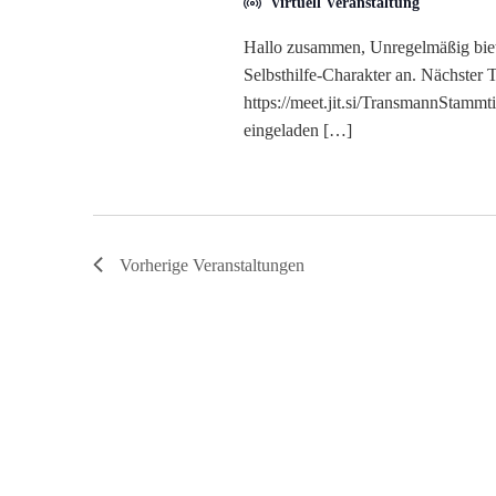
Virtuell Veranstaltung
t
Hallo zusammen, Unregelmäßig biet
e
Selbsthilfe-Charakter an. Nächster
https://meet.jit.si/TransmannStammt
n
eingeladen […]
,
N
Vorherige
Veranstaltungen
a
v
i
g