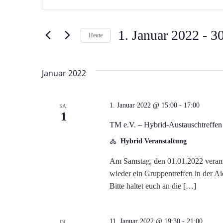
Schlüsselwort
e
eingeben.
r
Suche
1. Januar 2022
 - 
30
Heute
nach
Datum
a
Veranstaltungen
wählen.
Schlüsselwort.
Januar 2022
n
s
1. Januar 2022 @ 15:00
-
17:00
SA.
1
t
TM e.V. – Hybrid-Austauschtreffen
Hybrid Veranstaltung
a
Am Samstag, den 01.01.2022 verans
l
wieder ein Gruppentreffen in der Aid
Bitte haltet euch an die […]
t
11. Januar 2022 @ 19:30
-
21:00
DI.