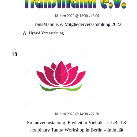
a
n
18. Juni 2022 @ 13:30
-
16:00
n
s
TransMann e.V. Mitgliederversammlung 2022
t
s
Hybrid Veranstaltung
a
t
SA.
18
l
a
t
l
u
t
n
g
u
A
18. Juni 2022 @ 14:30
-
22:30
n
Fremdveranstaltung: Freiheit in Vielfalt – GLBTI &
n
nonbinary Tantra Workshop in Berlin – Intimität