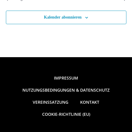
n
,
Kalender abonnieren
N
a
v
i
IMPRESSUM
g
NUTZUNGSBEDINGUNGEN & DATENSCHUTZ
a
VEREINSSATZUNG
KONTAKT
COOKIE-RICHTLINIE (EU)
t