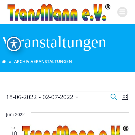
Zum
Inhalt
springen
Veranstaltungen
ARCHIV:
VERANSTALTUNGEN
V
V
Veranstaltungen
18-06-2022
 - 
02-07-2022
Suche
Liste
Datum
e
e
wählen.
Juni 2022
r
r
SA.
a
18