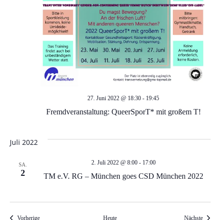
d
g
a
A
t
n
i
s
o
27. Juni 2022 @ 18:30
-
19:45
i
n
Fremdveranstaltung: QueerSporT* mit großem T!
c
Juli 2022
h
2. Juli 2022 @ 8:00
-
17:00
SA.
2
t
TM e.V. RG – München goes CSD München 2022
e
Veranstaltungen
Veranst
Vorherige
Heute
Nächste