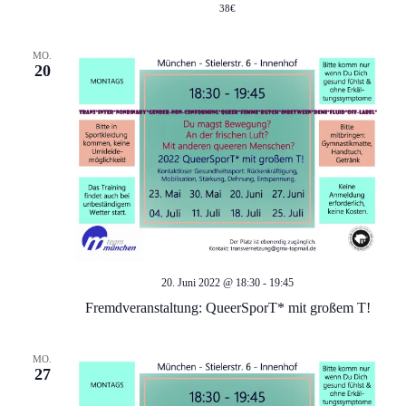
g
s
38€
e
i
MO.
20
c
n
h
S
t
u
e
c
n
-
h
20. Juni 2022 @ 18:30
-
19:45
N
e
Fremdveranstaltung: QueerSporT* mit großem T!
a
u
v
MO.
27
n
i