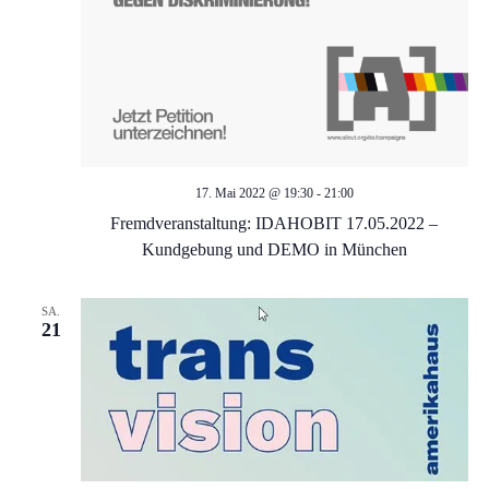
d
g
a
A
t
n
i
s
o
17. Mai 2022 @ 19:30
-
21:00
Fremdveranstaltung: IDAHOBIT 17.05.2022 –
i
n
Kundgebung und DEMO in München
c
SA.
21
h
t
e