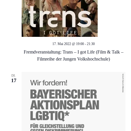
g
s
e
i
c
n
h
S
17. Mai 2022 @ 19:00
-
21:30
t
Fremdveranstaltung: Trans – I got Life (Film & Talk –
u
e
Filmreihe der Jungen Volkshochschule)
c
n
DI.
17
-
h
N
e
a
u
v
n
i