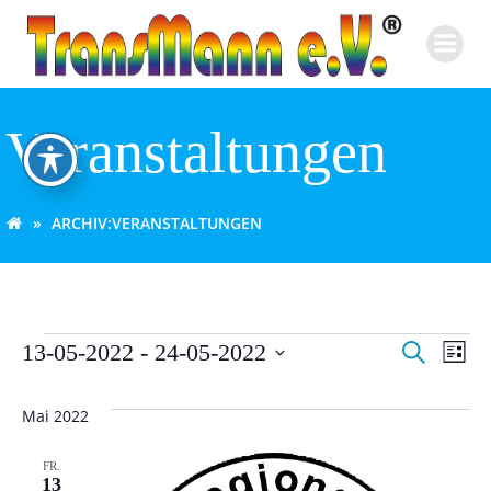
Zum
Inhalt
springen
Veranstaltungen
ARCHIV:
VERANSTALTUNGEN
V
V
Veranstaltungen
13-05-2022
 - 
24-05-2022
Suche
Liste
Datum
e
e
wählen.
Mai 2022
r
r
FR.
a
13