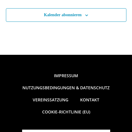
i
o
Kalender abonnieren
n
IMPRESSUM
NUTZUNGSBEDINGUNGEN & DATENSCHUTZ
VEREINSSATZUNG
KONTAKT
COOKIE-RICHTLINIE (EU)