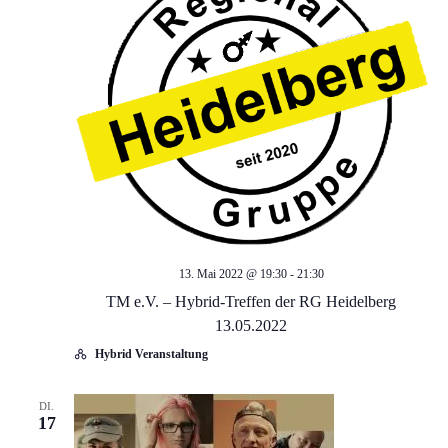
a
n
n
s
t
s
a
t
l
a
t
l
u
13. Mai 2022 @ 19:30
-
21:30
t
n
TM e.V. – Hybrid-Treffen der RG Heidelberg
13.05.2022
g
u
Hybrid Veranstaltung
A
n
DI.
n
17