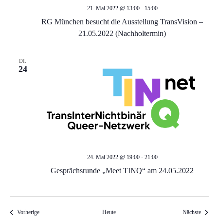
n
21. Mai 2022 @ 13:00
-
15:00
RG München besucht die Ausstellung TransVision –
,
21.05.2022 (Nachholtermin)
N
DI.
24
a
v
i
g
24. Mai 2022 @ 19:00
-
21:00
a
Gesprächsrunde „Meet TINQ“ am 24.05.2022
t
Veranstaltungen
Veranst
Vorherige
Heute
Nächste