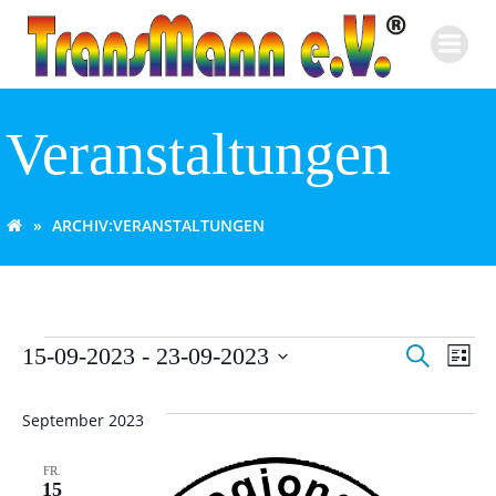
Zum
Inhalt
springen
Veranstaltungen
ARCHIV:
VERANSTALTUNGEN
V
V
Veranstaltungen
15-09-2023
 - 
23-09-2023
Suche
Liste
Datum
e
e
wählen.
September 2023
r
r
FR.
a
15