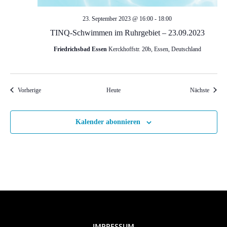
i
o
23. September 2023 @ 16:00
-
18:00
TINQ-Schwimmen im Ruhrgebiet – 23.09.2023
n
Friedrichsbad Essen
Kerckhoffstr. 20b, Essen, Deutschland
Veranstaltungen
Veranst
Vorherige
Heute
Nächste
Kalender abonnieren
IMPRESSUM