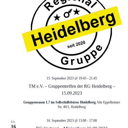
a
n
n
s
t
s
a
t
l
a
t
l
u
15. September 2023 @ 19:45
-
21:45
t
n
TM e.V. – Gruppentreffen der RG Heidelberg –
15.09.2023
g
u
Gruppenraum 1.7 im Selbsthilfebüros Heidelberg
Alte Eppelheimer
A
Str. 40/1, Heidelberg
n
n
16. September 2023 @ 13:00
-
17:00
SA.
16