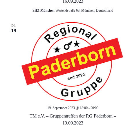
16.09.2023
d
g
SHZ München
Westendstraße 68, München, Deutschland
a
A
DI.
t
19
n
i
s
o
i
n
c
h
t
19. September 2023 @ 18:00
-
20:00
TM e.V. – Gruppentreffen der RG Paderborn –
e
19.09.2023