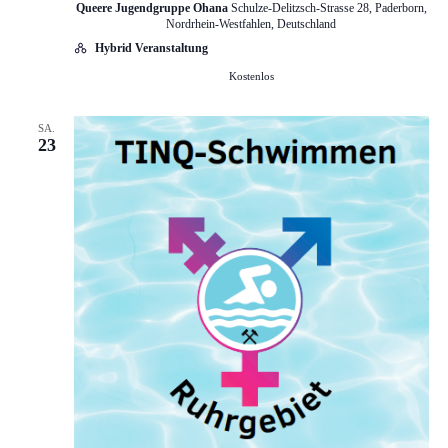
n
Queere Jugendgruppe Ohana
Schulze-Delitzsch-Strasse 28, Paderborn,
Nordrhein-Westfahlen, Deutschland
Hybrid Veranstaltung
,
Kostenlos
N
SA.
23
a
v
i
g
a
t