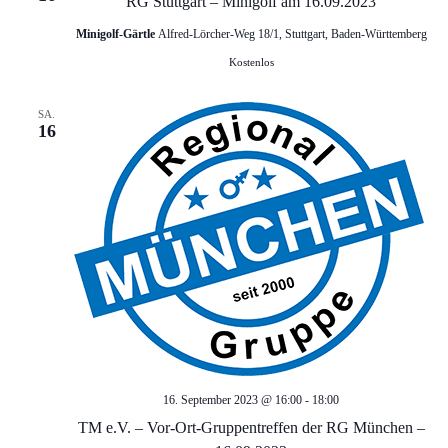
g
RG Stuttgart – Minigolf am 16.09.2023
s
Minigolf-Gärtle
Alfred-Lörcher-Weg 18/1, Stuttgart, Baden-Württemberg
e
i
Kostenlos
c
n
SA.
h
16
S
t
u
e
c
n
-
h
N
e
a
u
v
16. September 2023 @ 16:00
-
18:00
n
TM e.V. – Vor-Ort-Gruppentreffen der RG München –
i