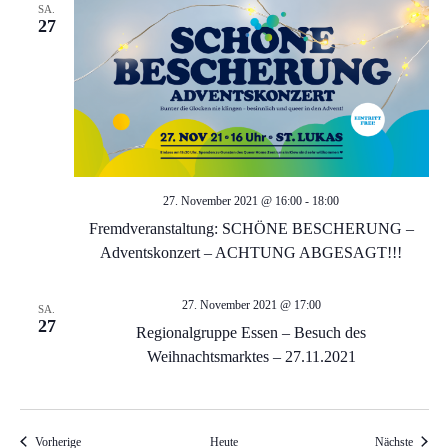
SA.
d
g
27
a
A
t
n
i
s
o
27. November 2021 @ 16:00
-
18:00
i
n
Fremdveranstaltung: SCHÖNE BESCHERUNG –
Adventskonzert – ACHTUNG ABGESAGT!!!
c
27. November 2021 @ 17:00
h
SA.
27
Regionalgruppe Essen – Besuch des
Weihnachtsmarktes – 27.11.2021
t
e
Veranstaltungen
Veranst
Vorherige
Heute
Nächste