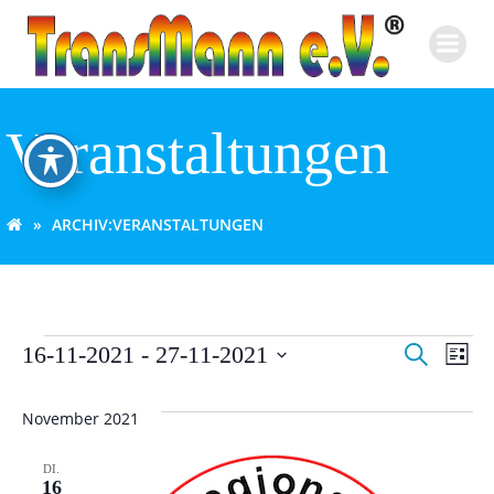
Zum
Inhalt
springen
Veranstaltungen
ARCHIV:
VERANSTALTUNGEN
V
V
Veranstaltungen
16-11-2021
 - 
27-11-2021
Suche
Liste
Datum
e
e
wählen.
November 2021
r
r
DI.
a
16