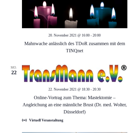
g
s
e
i
c
n
h
20. November 2021 @ 16:00
-
20:00
S
Mahnwache anlässlich des TDoR zusammen mit dem
t
TINQnet
u
e
MO.
c
n
22
-
h
22. November 2021 @ 18:30
-
20:30
N
e
Online-Vortrag zum Thema: Mastektomie –
Angleichung an eine männliche Brust (Dr. med. Wolter,
a
u
Düsseldorf)
v
Virtuell Veranstaltung
n
i