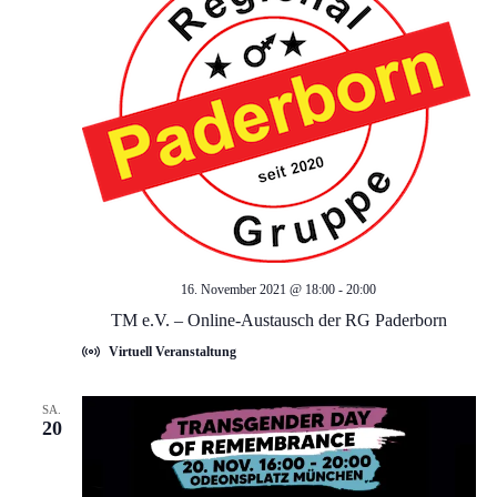
a
n
n
s
t
s
a
t
l
a
t
l
u
16. November 2021 @ 18:00
-
20:00
TM e.V. – Online-Austausch der RG Paderborn
t
n
Virtuell Veranstaltung
g
u
SA.
A
20
n
n