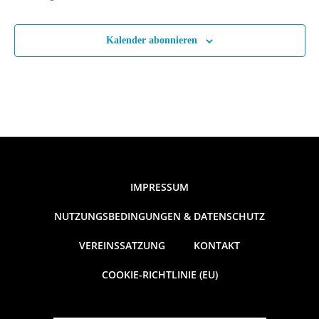
n
,
Kalender abonnieren
N
a
v
i
IMPRESSUM
g
NUTZUNGSBEDINGUNGEN & DATENSCHUTZ
a
VEREINSSATZUNG
KONTAKT
COOKIE-RICHTLINIE (EU)
t