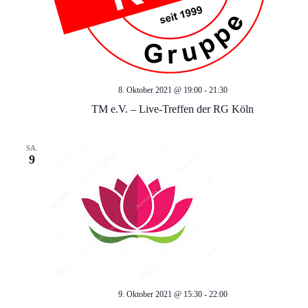
d
g
a
A
t
n
8. Oktober 2021 @ 19:00
-
21:30
i
TM e.V. – Live-Treffen der RG Köln
s
o
i
n
SA.
9
c
h
t
e
9. Oktober 2021 @ 15:30
-
22:00