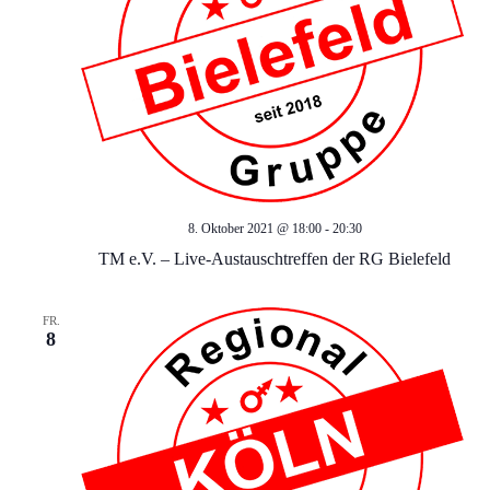
g
s
e
i
c
n
h
S
t
u
e
8. Oktober 2021 @ 18:00
-
20:30
c
n
TM e.V. – Live-Austauschtreffen der RG Bielefeld
-
h
FR.
8
N
e
a
u
v
n
i