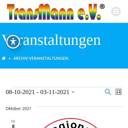
Zum
Inhalt
springen
Veranstaltungen
ARCHIV:
VERANSTALTUNGEN
V
V
Veranstaltungen
08-10-2021
 - 
03-11-2021
Suche
Liste
Datum
e
e
wählen.
Oktober 2021
r
r
FR.
a
8