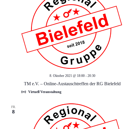
a
n
n
s
t
s
a
t
l
a
t
l
u
8. Oktober 2021 @ 18:00
-
20:30
TM e.V. – Online-Austauschtreffen der RG Bielefeld
t
n
Virtuell Veranstaltung
g
u
A
FR.
8
n
n