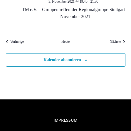
i
3. November 2021 @ 19:45
-
21:30
TM e.V. – Gruppentreffen der Regionalgruppe Stuttgart
o
– November 2021
n
Veranstaltungen
Veranst
Vorherige
Heute
Nächste
Kalender abonnieren
IMPRESSUM