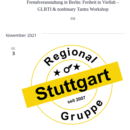
n
Fremdveranstaltung in Berlin: Freiheit in Vielfalt –
GLBTI & nonbinary Tantra Workshop
,
35€
N
November 2021
a
MI.
3
v
i
g
a
t