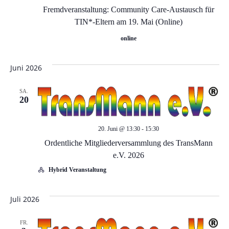
A
Fremdveranstaltung: Community Care-Austausch für
n
TIN*-Eltern am 19. Mai (Online)
n
g
online
s
e
i
Juni 2026
c
n
SA.
20
h
S
t
20. Juni @ 13:30
-
15:30
u
Ordentliche Mitgliederversammlung des TransMann
e
e.V. 2026
c
n
Hybrid Veranstaltung
-
h
Juli 2026
N
e
FR.