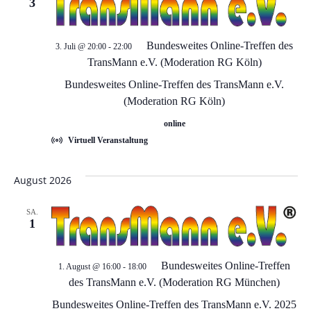
a
3
u
v
n
Bundesweites Online-Treffen des
i
3. Juli @ 20:00
-
22:00
TransMann e.V. (Moderation RG Köln)
d
g
Bundesweites Online-Treffen des TransMann e.V.
a
(Moderation RG Köln)
A
online
t
n
Virtuell Veranstaltung
i
s
August 2026
o
i
n
SA.
1
c
Bundesweites Online-Treffen
1. August @ 16:00
-
18:00
h
des TransMann e.V. (Moderation RG München)
Bundesweites Online-Treffen des TransMann e.V. 2025