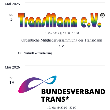
e
e
wählen.
Mai 2025
r
r
SA.
a
3
a
n
3. Mai 2025 @ 13:30
-
15:30
n
s
Ordentliche Mitgliederversammlung des TransMann
t
s
e.V.
Virtuell Veranstaltung
a
t
l
Mai 2026
a
t
DI.
l
19
u
t
n
g
u
19. Mai @ 20:00
-
22:00