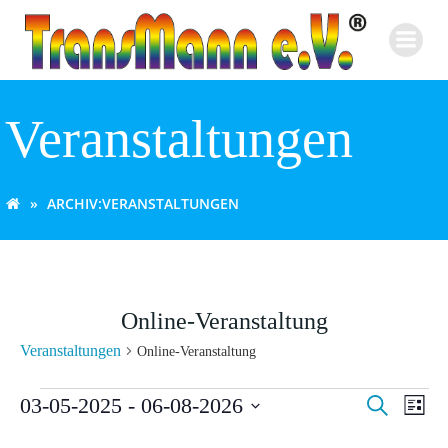
Zum
Inhalt
springen
Veranstaltungen
ARCHIV:
VERANSTALTUNGEN
Online-Veranstaltung
Veranstaltungen
Online-Veranstaltung
Veranstaltungen
V
V
03-05-2025
 - 
06-08-2026
Suche
Liste
Datum