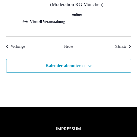
t
(Moderation RG München)
e
online
Virtuell Veranstaltung
n
,
Veranstaltungen
Veranst
Vorherige
Heute
Nächste
N
Kalender abonnieren
a
v
i
g
IMPRESSUM
a