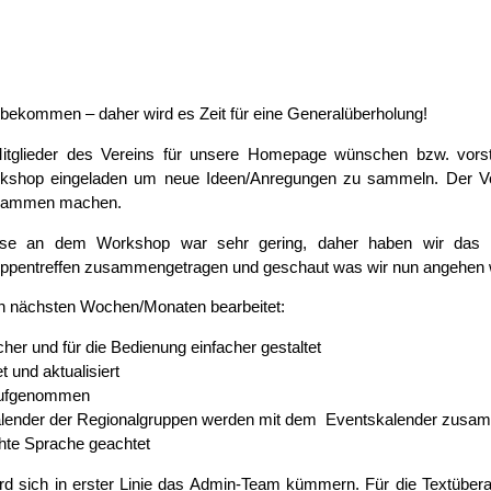
bekommen – daher wird es Zeit für eine Generalüberholung!
itglieder des Vereins für unsere Homepage wünschen bzw. vorste
shop eingeladen um neue Ideen/Anregungen zu sammeln. Der Vorst
zusammen machen.
esse an dem Workshop war sehr gering, daher haben wir das
ppentreffen zusammengetragen und geschaut was wir nun angehen w
en nächsten Wochen/Monaten bearbeitet:
cher und für die Bedienung einfacher gestaltet
 und aktualisiert
aufgenommen
lender der Regionalgruppen werden mit dem Eventskalender zusamme
hte Sprache geachtet
 sich in erster Linie das Admin-Team kümmern. Für die Textüberarb