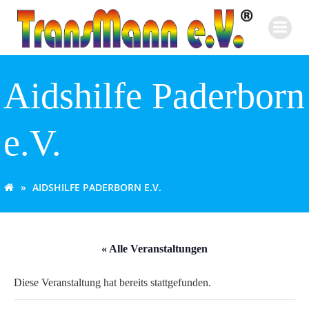
Zum
Inhalt
springen
Aidshilfe Paderborn
e.V.
AIDSHILFE PADERBORN E.V.
« Alle Veranstaltungen
Diese Veranstaltung hat bereits stattgefunden.