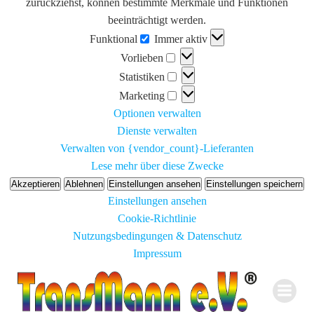
zurückziehst, können bestimmte Merkmale und Funktionen
beeinträchtigt werden.
Funktional
Funktional
Immer aktiv
Vorlieben
Vorlieben
Statistiken
Statistiken
Marketing
Marketing
Optionen verwalten
Dienste verwalten
Verwalten von {vendor_count}-Lieferanten
Lese mehr über diese Zwecke
Akzeptieren
Ablehnen
Einstellungen ansehen
Einstellungen speichern
Einstellungen ansehen
Cookie-Richtlinie
Nutzungsbedingungen & Datenschutz
Impressum
Zum
Inhalt
springen